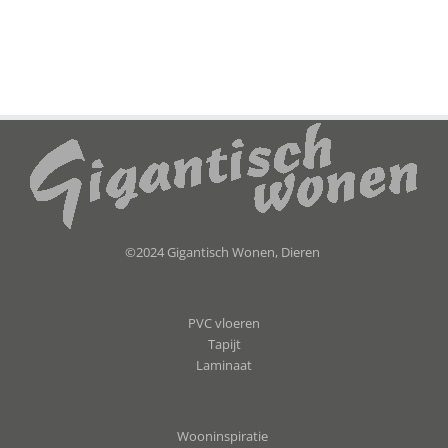
©2024 Gigantisch Wonen, Dieren
PVC vloeren
Tapijt
Laminaat
Wooninspiratie