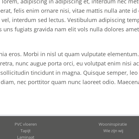
i lorem, adipiscing in adipiscing et, interdum nec met
erat, felis enim ornare nisi, vitae mattis nulla ante id 
 vel, interdum sed lectus. Vestibulum adipiscing tem
 uns fugiats gravida nam elit vols nulla dolores amet
inia eros. Morbi in nisl ut quam vulputate elementum.
etra, nunc augue porta orci, eu volutpat enim nisi ac
 sollicitudin tincidunt in magna. Quisque semper, leo
 diam, nec porttitor quam nunc laoreet odio. Maecen
PVC vloeren
Wooninspiratie
Tapijt
Wie zijn wij
Laminaat