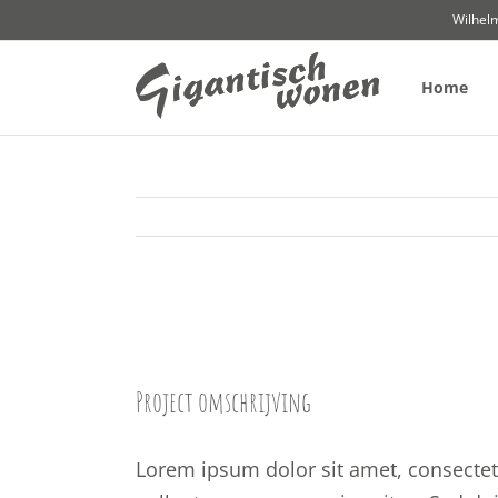
Ga
Wilhel
naar
inhoud
Home
View
Larger
Image
Project omschrijving
Lorem ipsum dolor sit amet, consectet