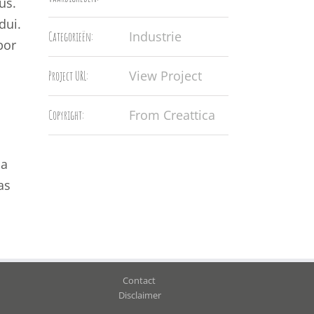
us.
dui.
Industrie
Categorieën:
por
View Project
Project URL:
From Creattica
Copyright:
 a
as
Contact
Disclaimer