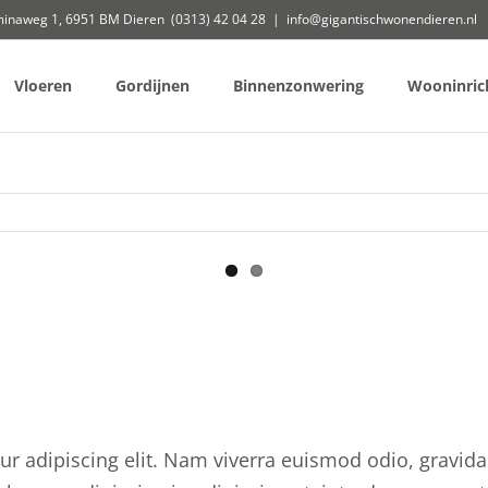
minaweg 1, 6951 BM Dieren (0313) 42 04 28
|
info@gigantischwonendieren.nl
Vloeren
Gordijnen
Binnenzonwering
Wooninric
ur adipiscing elit. Nam viverra euismod odio, gravida