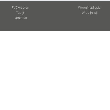
PVC vloeren
Wooninspiratie
Tapijt
Wie zijn wij
Laminaat