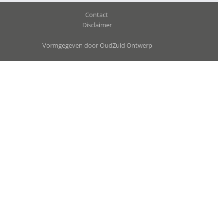
Contact
Disclaimer
Vormgegeven door OudZuid Ontwerp