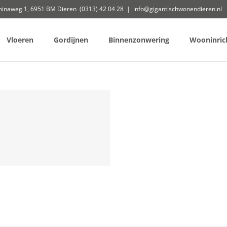
minaweg 1, 6951 BM Dieren (0313) 42 04 28
|
info@gigantischwonendieren.nl
Vloeren
Gordijnen
Binnenzonwering
Wooninric